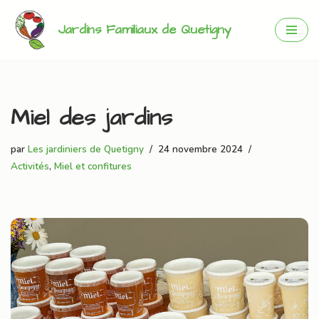
Jardins Familiaux de Quetigny
Aller
au
contenu
Miel des jardins
par
Les jardiniers de Quetigny
24 novembre 2024
Activités
,
Miel et confitures