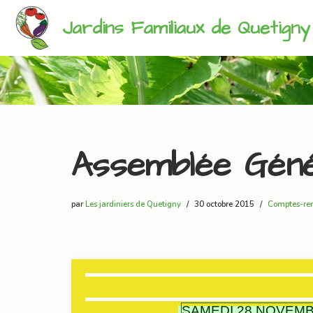
Jardins Familiaux de Quetigny
Aller
au
contenu
Assemblée Géné
par
Les jardiniers de Quetigny
30 octobre 2015
Comptes-re
SAMEDI 28 NOVEMB